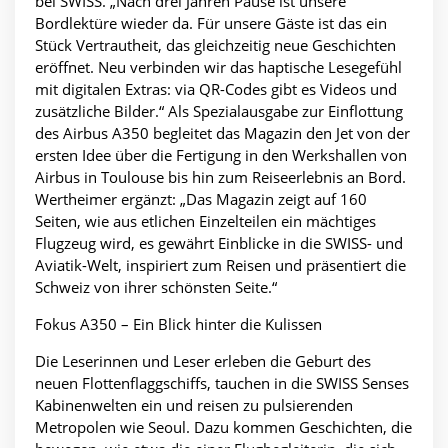
bei SWISS. „Nach drei Jahren Pause ist unsere
Bordlektüre wieder da. Für unsere Gäste ist das ein
Stück Vertrautheit, das gleichzeitig neue Geschichten
eröffnet. Neu verbinden wir das haptische Lesegefühl
mit digitalen Extras: via QR-Codes gibt es Videos und
zusätzliche Bilder.“ Als Spezialausgabe zur Einflottung
des Airbus A350 begleitet das Magazin den Jet von der
ersten Idee über die Fertigung in den Werkshallen von
Airbus in Toulouse bis hin zum Reiseerlebnis an Bord.
Wertheimer ergänzt: „Das Magazin zeigt auf 160
Seiten, wie aus etlichen Einzelteilen ein mächtiges
Flugzeug wird, es gewährt Einblicke in die SWISS- und
Aviatik-Welt, inspiriert zum Reisen und präsentiert die
Schweiz von ihrer schönsten Seite.“
Fokus A350 – Ein Blick hinter die Kulissen
Die Leserinnen und Leser erleben die Geburt des
neuen Flottenflaggschiffs, tauchen in die SWISS Senses
Kabinenwelten ein und reisen zu pulsierenden
Metropolen wie Seoul. Dazu kommen Geschichten, die