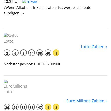
20:32 Uhr
«Wenn Alkohol trinken strafbar ist, werde ich heute
sündigen» »
Lotto Zahlen »
2
6
8
14
38
40
1
Nächster Jackpot: CHF 18'200'000
Euro Millions Zahlen »
26
29
35
38
47
1
2