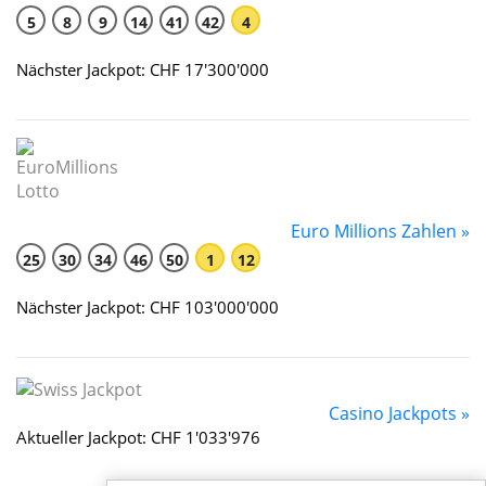
5
8
9
14
41
42
4
Nächster Jackpot: CHF 17'300'000
Euro Millions Zahlen »
25
30
34
46
50
1
12
Nächster Jackpot: CHF 103'000'000
Casino Jackpots »
Aktueller Jackpot: CHF 1'033'976