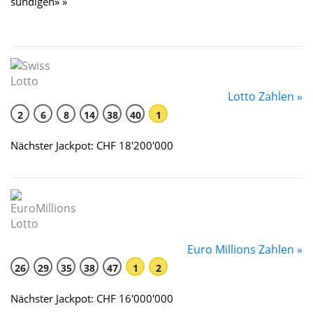
sündigen» »
Lotto Zahlen »
2
6
8
14
38
40
1
Nächster Jackpot: CHF 18'200'000
Euro Millions Zahlen »
26
29
35
38
47
1
2
Nächster Jackpot: CHF 16'000'000