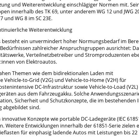
tzung und Weiterentwicklung einschlägiger Normen mit. Sei
pen innerhalb des TK 69, unter anderem WG 12 und JWG 20
 7 und WG 8 im SC 23E.
inuierliche Weiterentwicklung
ts besteht ein unvermindert hoher Normungsbedarf im Bere
en Bedürfnissen zahlreicher Anspruchsgruppen ausrichtet: D
izitätswerke, Verteilnetzbetreiber und Stromproduzenten eb
:innen von Elektroautos.
nahen Themen wie dem bidirektionalen Laden mit
Vehicle-to-Grid (V2G) und Vehicle-to-Home (V2H) für
stenintensive DC-Infrastruktur sowie Vehicle-to-Load (V2L)
geräten aus dem Fahrzeugakku. Solche Anwendungsszenari
ion, Sicherheit und Schutzkonzepte, die im bestehenden I
 abgebildet sind.
innovative Konzepte wie portable DC-Ladegeräte (IEC 6185
en. Weitere Entwicklungen innerhalb der 61851-Serie zielen 
eflasten für einphasig ladende Autos mit Leistungen bis 22