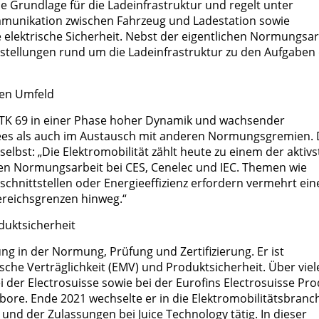
e Grundlage für die Ladeinfrastruktur und regelt unter
munikation zwischen Fahrzeug und Ladestation sowie
elektrische Sicherheit. Nebst der eigentlichen Normungsar
estellungen rund um die Ladeinfrastruktur zu den Aufgaben
en Umfeld
 TK 69 in einer Phase hoher Dynamik und wachsender
ees als auch im Austausch mit anderen Normungsgremien. 
lbst: „Die Elektromobilität zählt heute zu einem der aktivs
len Normungsarbeit bei CES, Cenelec und IEC. Themen wie
schnittstellen oder Energieeffizienz erfordern vermehrt ein
ereichsgrenzen hinweg.“
duktsicherheit
ng in der Normung, Prüfung und Zertifizierung. Er ist
che Verträglichkeit (EMV) und Produktsicherheit. Über viel
 der Electrosuisse sowie bei der Eurofins Electrosuisse Pr
abore. Ende 2021 wechselte er in die Elektromobilitätsbranc
 und der Zulassungen bei Juice Technology tätig. In dieser