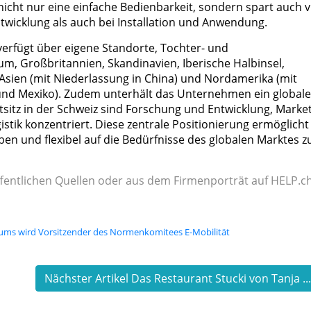
 nicht nur eine einfache Bedienbarkeit, sondern spart auch v
twicklung als auch bei Installation und Anwendung.
 verfügt über eigene Standorte, Tochter- und
, Großbritannien, Skandinavien, Iberische Halbinsel,
), Asien (mit Niederlassung in China) und Nordamerika (mit
 und Mexiko). Zudem unterhält das Unternehmen ein global
itz in der Schweiz sind Forschung und Entwicklung, Market
istik konzentriert. Diese zentrale Positionierung ermöglicht
ben und flexibel auf die Bedürfnisse des globalen Marktes z
fentlichen Quellen oder aus dem Firmenporträt auf HELP.ch
trums wird Vorsitzender des Normenkomitees E-Mobilität
Nächster Artikel Das Restaurant Stucki von Tanja ..