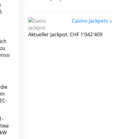
n
,
Casino Jackpots »
Aktueller Jackpot: CHF 1'042'409
ich
azu
enso
 die
en
EC-
1-
etwa
 kW