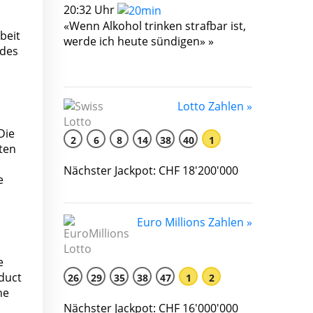
20:32 Uhr
«Wenn Alkohol trinken strafbar ist,
beit
werde ich heute sündigen» »
 des
Lotto Zahlen »
Die
2
6
8
14
38
40
1
ten
Nächster Jackpot: CHF 18'200'000
e
Euro Millions Zahlen »
e
oduct
26
29
35
38
47
1
2
he
Nächster Jackpot: CHF 16'000'000