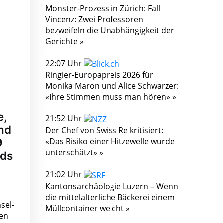
Monster-Prozess in Zürich: Fall
Vincenz: Zwei Professoren
bezweifeln die Unabhängigkeit der
Gerichte »
22:07 Uhr
Ringier-Europapreis 2026 für
Monika Maron und Alice Schwarzer:
«Ihre Stimmen muss man hören» »
e,
21:52 Uhr
and
Der Chef von Swiss Re kritisiert:
«Das Risiko einer Hitzewelle wurde
9
unterschätzt» »
rds
21:02 Uhr
Kantonsarchäologie Luzern – Wenn
die mittelalterliche Bäckerei einem
sel-
Müllcontainer weicht »
len