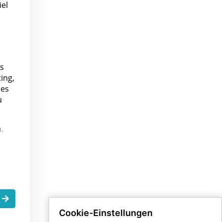
iel
es
ing,
 es
u
.
.
Cookie-Einstellungen