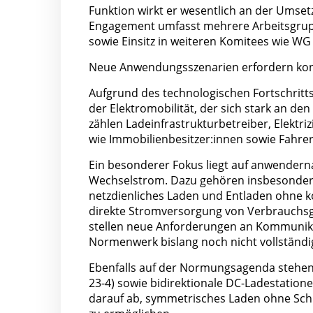
Funktion wirkt er wesentlich an der Umse
Engagement umfasst mehrere Arbeitsgrup
sowie Einsitz in weiteren Komitees wie WG
Neue Anwendungsszenarien erfordern kont
Aufgrund des technologischen Fortschrit
der Elektromobilität, der sich stark an d
zählen Ladeinfrastrukturbetreiber, Elektr
wie Immobilienbesitzer:innen sowie Fahrer
Ein besonderer Fokus liegt auf anwender
Wechselstrom. Dazu gehören insbesondere 
netzdienliches Laden und Entladen ohne ko
direkte Stromversorgung von Verbrauchs
stellen neue Anforderungen an Kommunikat
Normenwerk bislang noch nicht vollständig
Ebenfalls auf der Normungsagenda stehen 
23-4) sowie bidirektionale DC-Ladestation
darauf ab, symmetrisches Laden ohne Schi