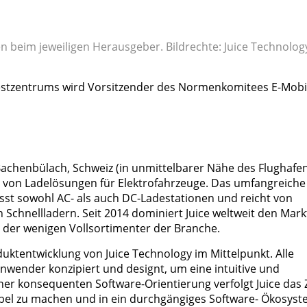
en beim jeweiligen Herausgeber. Bildrechte: Juice Technolo
e-Testzentrums wird Vorsitzender des Normenkomitees E-Mobil
 Bachenbülach, Schweiz (in unmittelbarer Nähe des Flughafe
erin von Ladelösungen für Elektrofahrzeuge. Das umfangreiche
st sowohl AC- als auch DC-Ladestationen und reicht von
 Schnellladern. Seit 2014 dominiert Juice weltweit den Mark
 der wenigen Vollsortimenter der Branche.
duktentwicklung von Juice Technology im Mittelpunkt. Alle
wender konzipiert und designt, um eine intuitive und
iner konsequenten Software-Orientierung verfolgt Juice das Z
bel zu machen und in ein durchgängiges Software- Ökosys