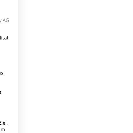
gy AG
ität
ns
t
iel,
tem