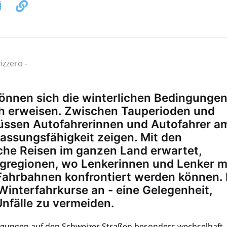
izzero -
können sich die winterlichen Bedingunge
ch erweisen. Zwischen Tauperioden und
müssen Autofahrerinnen und Autofahrer a
assungsfähigkeit zeigen. Mit den
che Reisen im ganzen Land erwartet,
rgregionen, wo Lenkerinnen und Lenker m
Fahrbahnen konfrontiert werden können. 
Winterfahrkurse an - eine Gelegenheit,
nfälle zu vermeiden.
ngungen auf den Schweizer Straßen besonders wechselhaft.