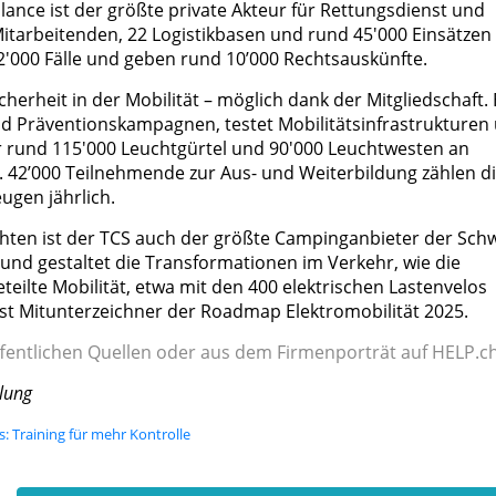
nce ist der größte private Akteur für Rettungsdienst und
itarbeitenden, 22 Logistikbasen und rund 45'000 Einsätzen
2'000 Fälle und geben rund 10’000 Rechtsauskünfte.
icherheit in der Mobilität – möglich dank der Mitgliedschaft. 
 und Präventionskampagnen, testet Mobilitätsinfrastrukturen
hr rund 115'000 Leuchtgürtel und 90'000 Leuchtwesten an
st. 42’000 Teilnehmende zur Aus- und Weiterbildung zählen d
ugen jährlich.
hten ist der TCS auch der größte Campinganbieter der Schw
und gestaltet die Transformationen im Verkehr, wie die
teilte Mobilität, etwa mit den 400 elektrischen Lastenvelos
ist Mitunterzeichner der Roadmap Elektromobilität 2025.
fentlichen Quellen oder aus dem Firmenporträt auf HELP.ch
ilung
: Training für mehr Kontrolle