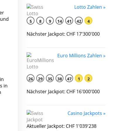
Lotto Zahlen »
er
 und
5
8
9
14
41
42
4
Nächster Jackpot: CHF 17'300'000
Euro Millions Zahlen »
26
29
35
38
47
1
2
in
s in
Nächster Jackpot: CHF 16'000'000
n
Casino Jackpots »
Aktueller Jackpot: CHF 1'039'238