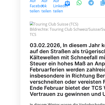
Bildrechte: Touring Club Schweiz/Suisse/Sv
TCS
03.02.2026, In diesem Jahr 
auf den Straßen als trügeris
Kältewellen mit Schneefall 
Steuer ein hohes Maß an Anp
Februarferien werden zahlrei
insbesondere in Richtung Be
verschneiten oder vereisten 
Ende Februar bietet der TCS 
Vertrauen zu gewinnen und U
In diesem Winter waren die Verkehrsbedi