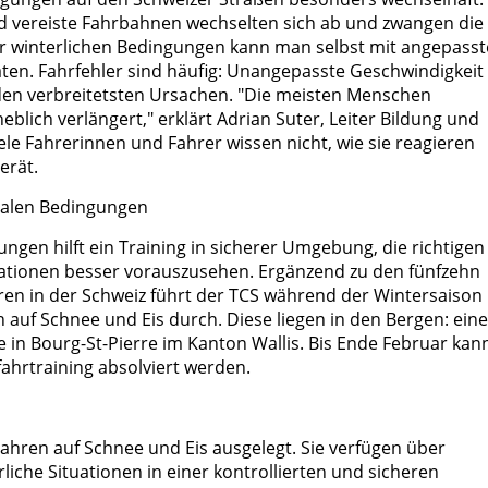
d vereiste Fahrbahnen wechselten sich ab und zwangen die
r winterlichen Bedingungen kann man selbst mit angepasst
aten. Fahrfehler sind häufig: Unangepasste Geschwindigkeit
 den verbreitetsten Ursachen. "Die meisten Menschen
lich verlängert," erklärt Adrian Suter, Leiter Bildung und
ele Fahrerinnen und Fahrer wissen nicht, wie sie reagieren
erät.
realen Bedingungen
ngen hilft ein Training in sicherer Umgebung, die richtigen
tuationen besser vorauszusehen. Ergänzend zu den fünfzehn
ren in der Schweiz führt der TCS während der Wintersaison 
n auf Schnee und Eis durch. Diese liegen in den Bergen: eine
in Bourg-St-Pierre im Kanton Wallis. Bis Ende Februar kan
ahrtraining absolviert werden.
Fahren auf Schnee und Eis ausgelegt. Sie verfügen über
liche Situationen in einer kontrollierten und sicheren