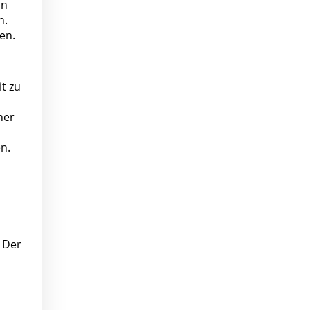
on
n.
en.
t zu
ner
n.
- Der