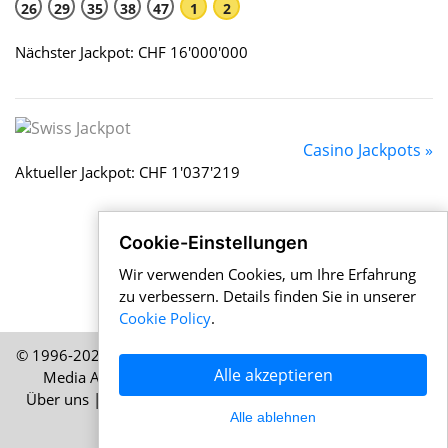
26
29
35
38
47
1
2
Nächster Jackpot: CHF 16'000'000
Casino Jackpots »
Aktueller Jackpot: CHF 1'037'219
Cookie-Einstellungen
Wir verwenden Cookies, um Ihre Erfahrung
zu verbessern. Details finden Sie in unserer
Cookie Policy
.
© 1996-2026 Schweizernews.de – Eine Publikation der HELP
Alle akzeptieren
Media AG, Zürich, Schweiz – Alle Rechte vorbehalten
Über uns
|
Impressum
|
Nutzungsbedingungen
|
Cookie-
Alle ablehnen
Richtlinie
|
Datenschutz