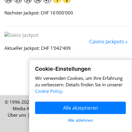
Nächster Jackpot: CHF 16'000'000
Casino Jackpots »
Aktueller Jackpot: CHF 1'042'409
Cookie-Einstellungen
Wir verwenden Cookies, um Ihre Erfahrung
zu verbessern. Details finden Sie in unserer
Cookie Policy
.
© 1996-2026 Schweizernews.de – Eine Publikation der HELP
Alle akzeptieren
Media AG, Zürich, Schweiz – Alle Rechte vorbehalten
Über uns
|
Impressum
|
Nutzungsbedingungen
|
Cookie-
Alle ablehnen
Richtlinie
|
Datenschutz