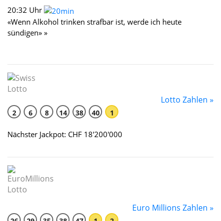
20:32 Uhr
«Wenn Alkohol trinken strafbar ist, werde ich heute
sündigen» »
Lotto Zahlen »
2
6
8
14
38
40
1
Nächster Jackpot: CHF 18'200'000
Euro Millions Zahlen »
26
29
35
38
47
1
2