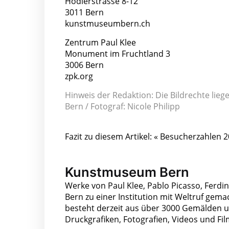
Hodlerstrasse 8-12
3011 Bern
kunstmuseumbern.ch
Zentrum Paul Klee
Monument im Fruchtland 3
3006 Bern
zpk.org
Hinweis der Redaktion: Die Bildrechte lieg
Bern / Fotograf: Nicole Philipp
Fazit zu diesem Artikel: « Besucherzahlen
Kunstmuseum Bern
Werke von Paul Klee, Pablo Picasso, Fe
Bern zu einer Institution mit Weltruf ge
besteht derzeit aus über 3000 Gemälden 
Druckgrafiken, Fotografien, Videos und Fi