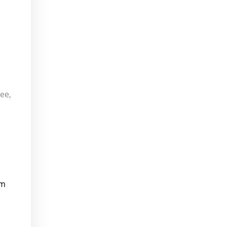
ee,
um