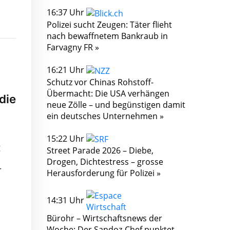
16:37 Uhr
Polizei sucht Zeugen: Täter flieht
nach bewaffnetem Bankraub in
Farvagny FR »
16:21 Uhr
Schutz vor Chinas Rohstoff-
Übermacht: Die USA verhängen
die
neue Zölle – und begünstigen damit
ein deutsches Unternehmen »
15:22 Uhr
g
Street Parade 2026 – Diebe,
Drogen, Dichtestress – grosse
r
Herausforderung für Polizei »
14:31 Uhr
Bürohr – Wirtschaftsnews der
Woche: Der Sandoz-Chef punktet