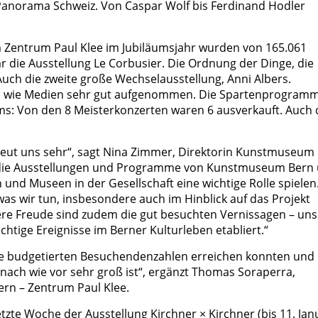
Panorama Schweiz. Von Caspar Wolf bis Ferdinand Hodler
 Zentrum Paul Klee im Jubiläumsjahr wurden von 165.061
r die Ausstellung Le Corbusier. Die Ordnung der Dinge, die
ch die zweite große Wechselausstellung, Anni Albers.
um wie Medien sehr gut aufgenommen. Die Spartenprogram
ums: Von den 8 Meisterkonzerten waren 6 ausverkauft. Auch 
reut uns sehr“, sagt Nina Zimmer, Direktorin Kunstmuseum
ass die Ausstellungen und Programme von Kunstmuseum Bern
nd Museen in der Gesellschaft eine wichtige Rolle spielen
was wir tun, insbesondere auch im Hinblick auf das Projekt
e Freude sind zudem die gut besuchten Vernissagen – uns
htige Ereignisse im Berner Kulturleben etabliert.“
sere budgetierten Besuchendenzahlen erreichen konnten und
nach wie vor sehr groß ist“, ergänzt Thomas Soraperra,
rn – Zentrum Paul Klee.
tzte Woche der Ausstellung Kirchner × Kirchner (bis 11. Jan