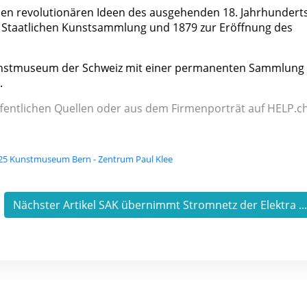
den revolutionären Ideen des ausgehenden 18. Jahrhundert
r Staatlichen Kunstsammlung und 1879 zur Eröffnung des
unstmuseum der Schweiz mit einer permanenten Sammlung
.
fentlichen Quellen oder aus dem Firmenporträt auf HELP.ch
25 Kunstmuseum Bern - Zentrum Paul Klee
Nächster Artikel SAK übernimmt Stromnetz der Elektra ..