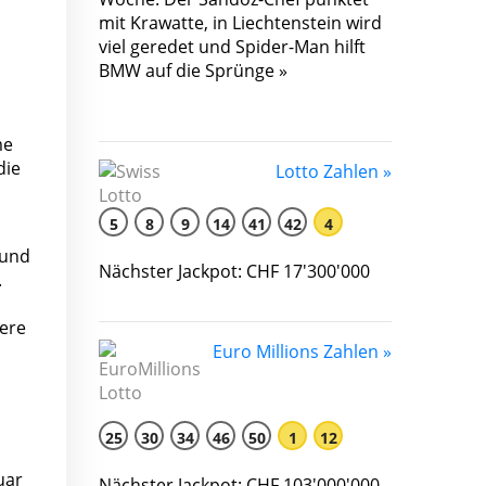
mit Krawatte, in Liechtenstein wird
viel geredet und Spider-Man hilft
BMW auf die Sprünge »
me
die
Lotto Zahlen »
5
8
9
14
41
42
4
 und
Nächster Jackpot: CHF 17'300'000
.
ere
Euro Millions Zahlen »
25
30
34
46
50
1
12
uar
Nächster Jackpot: CHF 103'000'000