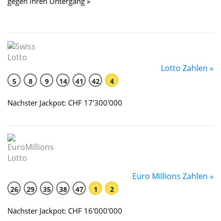
gegen ihren Untergang »
Lotto Zahlen »
5
8
9
14
41
42
4
Nächster Jackpot: CHF 17'300'000
Euro Millions Zahlen »
26
29
35
38
47
1
2
Nächster Jackpot: CHF 16'000'000